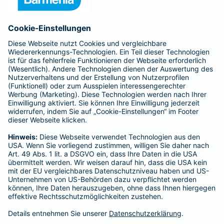
Anfahrt
Affiliate-Partner werden
Barmenia ist Teil der BarmeniaGothaer
BELIEBTE SEITEN
Kranken-Zusatzversicherung
Tierversicherungen
Haftpflichtversicherung
Hausratversicherung
SERVICE
Adresse ändern
Schaden melden
Kilometerstandsmeldung
Serviceübersicht