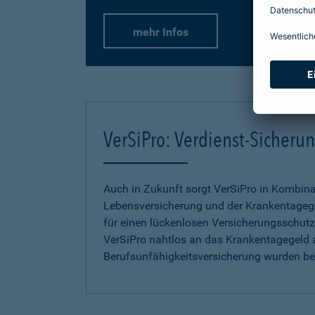
mehr Infos
VerSiPro: Verdienst-Sicher
Auch in Zukunft sorgt VerSiPro in Kombin
Lebensversicherung und der Krankentageg
für einen lückenlosen Versicherungsschutz.
VerSiPro nahtlos an das Krankentagegeld 
Berufsunfähigkeitsversicherung wurden b