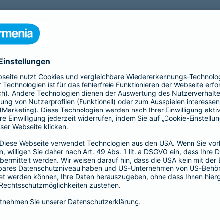
nfähigkeitsversicherung?
 für eine Berufsunfähigkeit?
SBU Invest
remium
bietet eine
Die Berufsunfähigkeitsve
herung fürs Leben. Jetzt
Kund*innen finanzielle Sic
lassigen Preis-
der Kapitalmärkte zu nutz