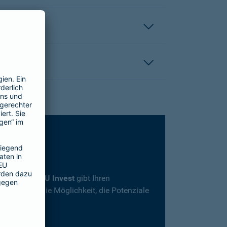
rsicherung
SBU Invest
gibt Ihren
herheit und die Möglichkeit, die Potenziale
en.