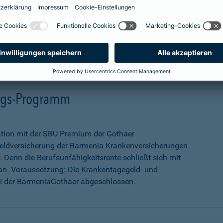
mehr Infos
ungs-Programm
ation mit der SBU Premium der Gothaer
eldversicherung der Barmenia Krankenversicherungen
 Denn die Berufsunfähigkeitsrente schließt sich mit
an. Voraussetzung: Die Krankentagegeld- und
ei der BarmeniaGothaer abgeschlossen.