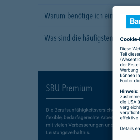
Warum benötige ich eine Berufsu
Was sind die häufigsten Ursachen
SBU Premium
Die Berufsunfähigkeitsversicherung
SBU P
flexible, bedarfsgerechte Arbeitskraftabsic
mit vielen Verbesserungen und einem erstk
Leistungsverhältnis.