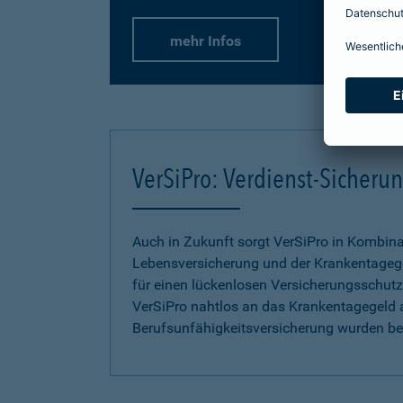
mehr Infos
VerSiPro: Verdienst-Sicher
Auch in Zukunft sorgt VerSiPro in Kombin
Lebensversicherung und der Krankentageg
für einen lückenlosen Versicherungsschutz.
VerSiPro nahtlos an das Krankentagegeld 
Berufsunfähigkeitsversicherung wurden b