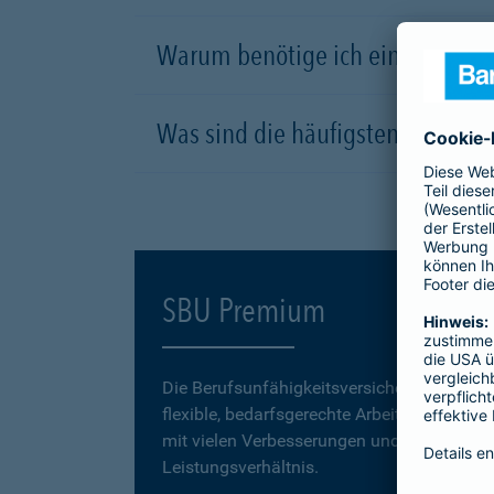
Warum benötige ich eine Berufsu
Was sind die häufigsten Ursachen
SBU Premium
Die Berufsunfähigkeitsversicherung
SBU P
flexible, bedarfsgerechte Arbeitskraftabsic
mit vielen Verbesserungen und einem erstk
Leistungsverhältnis.