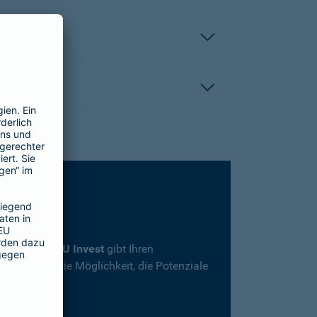
rsicherung
SBU Invest
gibt Ihren
herheit und die Möglichkeit, die Potenziale
en.