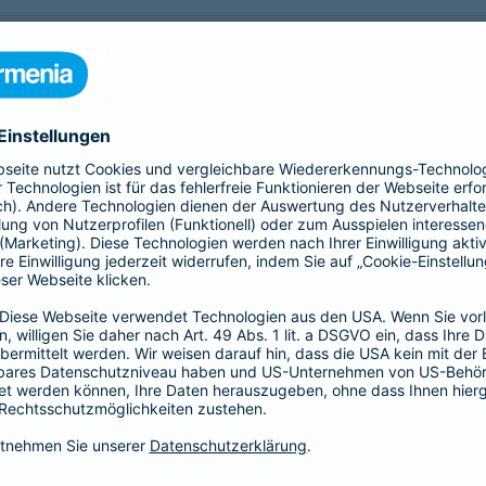
nfähigkeitsversicherung?
 für eine Berufsunfähigkeit?
SBU Invest
remium
bietet eine
Die Berufsunfähigkeitsve
herung fürs Leben. Jetzt
Kund*innen finanzielle Sic
lassigen Preis-
der Kapitalmärkte zu nutz