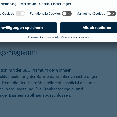
mehr Infos
ungs-Programm
ation mit der SBU Premium der Gothaer
eldversicherung der Barmenia Krankenversicherungen
 Denn die Berufsunfähigkeitsrente schließt sich mit
an. Voraussetzung: Die Krankentagegeld- und
ei der BarmeniaGothaer abgeschlossen.