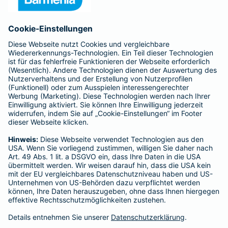
Anfahrt
Affiliate-Partner werden
Barmenia ist Teil der BarmeniaGothaer
BELIEBTE SEITEN
Kranken-Zusatzversicherung
Tierversicherungen
Haftpflichtversicherung
Hausratversicherung
SERVICE
Adresse ändern
Schaden melden
Kilometerstandsmeldung
Serviceübersicht