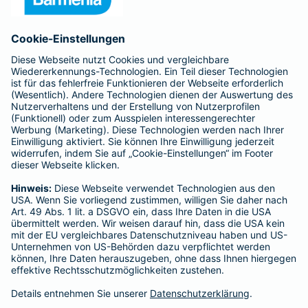
Anfahrt
Affiliate-Partner werden
Barmenia ist Teil der BarmeniaGothaer
BELIEBTE SEITEN
Kranken-Zusatzversicherung
Tierversicherungen
Haftpflichtversicherung
Hausratversicherung
SERVICE
Adresse ändern
Schaden melden
Kilometerstandsmeldung
Serviceübersicht