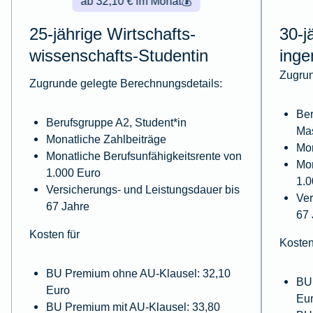
ab 32,10 € im Monat
💰
25-jährige Wirtschafts­
30-j
wissenschafts-Studentin
inge
Zugrun
Zugrunde gelegte Berechnungsdetails:
Ber
Berufsgruppe A2, Student*in
Ma
Monatliche Zahlbeiträge
Mon
Monatliche Berufsunfähigkeitsrente von
Mon
1.000 Euro
1.0
Versicherungs- und Leistungsdauer bis
Ver
67 Jahre
67 
Kosten für
Kosten
BU Premium ohne AU-Klausel: 32,10
BU
Euro
Eu
BU Premium mit AU-Klausel: 33,80