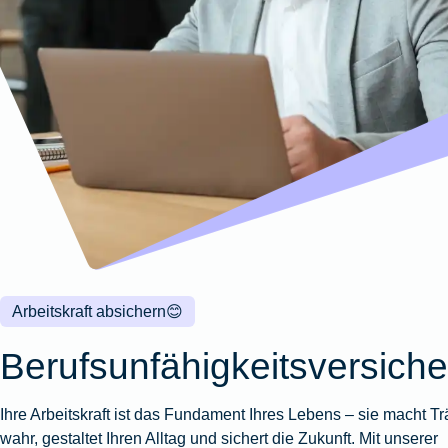
Wohnungsschutzbrief
Kunstversicherung
Montageversicherung
Zur
Zur
Zur
Gruppenunfall für
Gewässerschadenhaftpflicht
Reisehaftpflichtversicherung
Zur
Produktübersicht
Produktübersicht
Produktübersicht
Betriebe
Ausstellungsversicherung
Zur
Produktübersicht
Zur
Produktübersicht
Reiserücktrittsversicherung
Zur
Produktübersicht
Gruppenunfall für
Valorenversicherung
Produktübersicht
Vereine
Zur
Oldtimersammlungsversicherung
Produktübersicht
Zur
Produktübersicht
Zur
Produktübersicht
Arbeitskraft absichern
😊
Berufsunfähigkeitsversich
Ihre Arbeitskraft ist das Fundament Ihres Lebens – sie macht T
wahr, gestaltet Ihren Alltag und sichert die Zukunft. Mit unserer