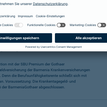
mehr Infos
ungs-Programm
ation mit der SBU Premium der Gothaer
eldversicherung der Barmenia Krankenversicherungen
 Denn die Berufsunfähigkeitsrente schließt sich mit
an. Voraussetzung: Die Krankentagegeld- und
ei der BarmeniaGothaer abgeschlossen.