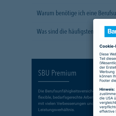
Warum benötige ich eine Berufsu
Was sind die häufigsten Ursachen
SBU Premium
Die Berufsunfähigkeitsversicherung
SBU P
flexible, bedarfsgerechte Arbeitskraftabsic
mit vielen Verbesserungen und einem erstk
Leistungsverhältnis.