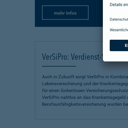
mehr Infos
VerSiPro: Verdienst-Sicher
Auch in Zukunft sorgt VerSiPro in Kombin
Lebensversicherung und der Krankentageg
für einen lückenlosen Versicherungsschutz.
VerSiPro nahtlos an das Krankentagegeld 
Berufsunfähigkeitsversicherung wurden b