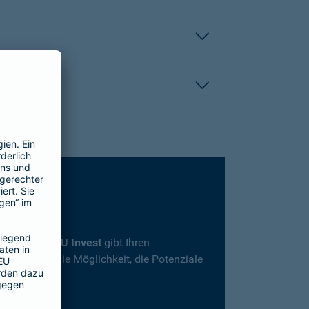
rsicherung
SBU Invest
gibt Ihren
herheit und die Möglichkeit, die Potenziale
en.