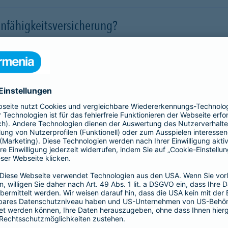
nfähigkeitsversicherung?
 für eine Berufsunfähigkeit?
SBU Invest
remium
bietet eine
Die Berufsunfähigkeitsve
herung fürs Leben. Jetzt
Kund*innen finanzielle Sic
lassigen Preis-
der Kapitalmärkte zu nutz