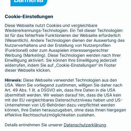
Anfahrt
Affiliate-Partner werden
Barmenia ist Teil der BarmeniaGothaer
BELIEBTE SEITEN
Kranken-Zusatzversicherung
Tierversicherungen
Haftpflichtversicherung
Hausratversicherung
SERVICE
Adresse ändern
Schaden melden
Kilometerstandsmeldung
Serviceübersicht