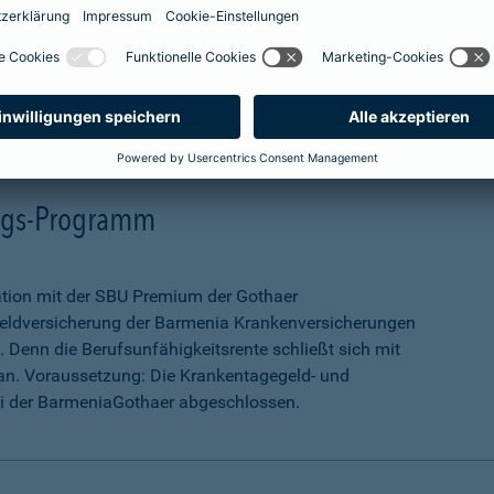
mehr Infos
ungs-Programm
ation mit der SBU Premium der Gothaer
eldversicherung der Barmenia Krankenversicherungen
 Denn die Berufsunfähigkeitsrente schließt sich mit
an. Voraussetzung: Die Krankentagegeld- und
ei der BarmeniaGothaer abgeschlossen.