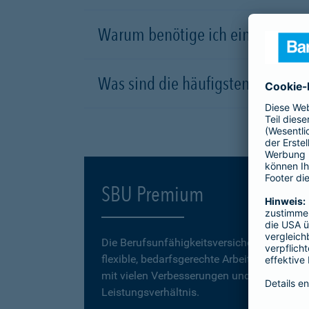
Warum benötige ich eine Berufsu
Was sind die häufigsten Ursachen
SBU Premium
Die Berufsunfähigkeitsversicherung
SBU P
flexible, bedarfsgerechte Arbeitskraftabsic
mit vielen Verbesserungen und einem erstk
Leistungsverhältnis.