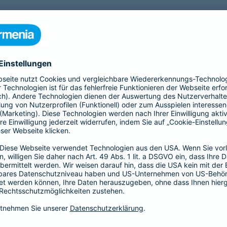
nfähigkeitsversicherung?
 für eine Berufsunfähigkeit?
SBU Invest
remium
bietet eine
Die Berufsunfähigkeitsve
herung fürs Leben. Jetzt
Kund*innen finanzielle Sic
lassigen Preis-
der Kapitalmärkte zu nutz