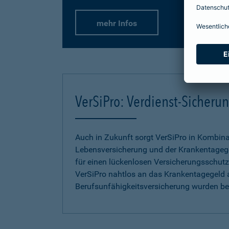
mehr Infos
VerSiPro: Verdienst-Sicher
Auch in Zukunft sorgt VerSiPro in Kombin
Lebensversicherung und der Krankentageg
für einen lückenlosen Versicherungsschutz.
VerSiPro nahtlos an das Krankentagegeld 
Berufsunfähigkeitsversicherung wurden b