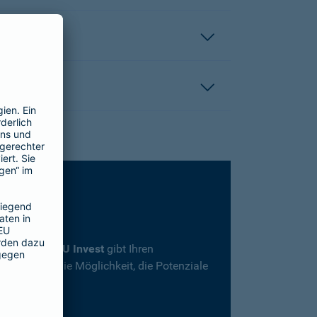
rsicherung
SBU Invest
gibt Ihren
herheit und die Möglichkeit, die Potenziale
en.