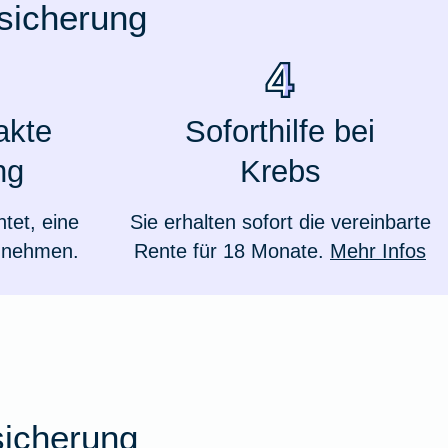
rsicherung
akte
Soforthilfe bei
ng
Krebs
htet, eine
Sie erhalten sofort die vereinbarte
zunehmen.
Rente für 18 Monate.
Mehr Infos
Weil du wichtig bist
sicherung