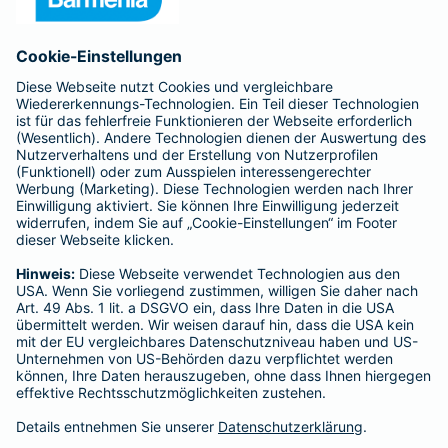
Anfahrt
Affiliate-Partner werden
Barmenia ist Teil der BarmeniaGothaer
BELIEBTE SEITEN
Kranken-Zusatzversicherung
Tierversicherungen
Haftpflichtversicherung
Hausratversicherung
SERVICE
Adresse ändern
Schaden melden
Kilometerstandsmeldung
Serviceübersicht