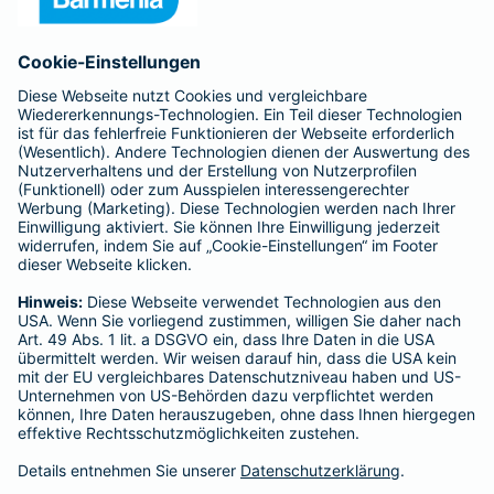
Anfahrt
Affiliate-Partner werden
Barmenia ist Teil der BarmeniaGothaer
BELIEBTE SEITEN
Kranken-Zusatzversicherung
Tierversicherungen
Haftpflichtversicherung
Hausratversicherung
SERVICE
Adresse ändern
Schaden melden
Kilometerstandsmeldung
Serviceübersicht