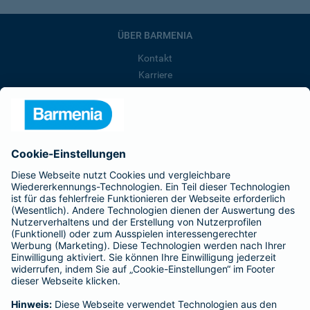
ÜBER BARMENIA
Kontakt
Karriere
Presse
Unternehmen
Anfahrt
Affiliate-Partner werden
Barmenia ist Teil der BarmeniaGothaer
BELIEBTE SEITEN
Kranken-Zusatzversicherung
Tierversicherungen
Haftpflichtversicherung
Hausratversicherung
SERVICE