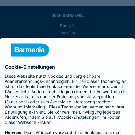
ÜBER BARMENIA
Kontakt
Karriere
Presse
Unternehmen
Anfahrt
Affiliate-Partner werden
Barmenia ist Teil der BarmeniaGothaer
BELIEBTE SEITEN
Kranken-Zusatzversicherung
Tierversicherungen
Haftpflichtversicherung
Hausratversicherung
SERVICE