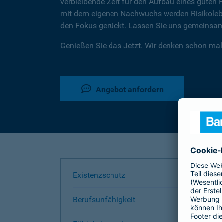
verbleibende Zeit für den Aufbau eines guten 
mit dem eigenen Nachwuchs werden Risikoleben
den Fokus gerückt. Lassen Sie uns gemeinsam 
Genießen Sie das Jetzt. Wir denken schon mal
Angebot anfordern
Existenzschutz
Berufsunfähigkeit