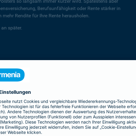
Polsters so langsam immer kürzer wird. Spätestens aber
sversicherung, Berufsunfähigkeit oder Rente stärker in
mehr Rendite für Ihre Rente herausholen.
 an später.