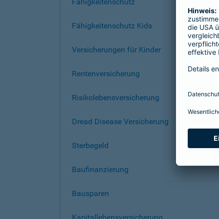
Fähigkeitenschutz
Fähigkeitenschutz Kids
Versicherungen für Kinder
Rentenversicherung
Risikolebensversicherung
Dread Disease Versicherung
Sterbegeld
Baufinanzierung
Bausparen
Kapitallebensversicherung