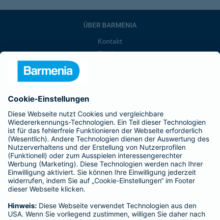
ÜBER BARMENIA
Kontakt
Karriere
Presse
Unternehmen
Anfahrt
Affiliate-Partner werden
Barmenia ist Teil der BarmeniaGothaer
BELIEBTE SEITEN
Kranken-Zusatzversicherung
Tierversicherungen
Haftpflichtversicherung
Hausratversicherung
SERVICE