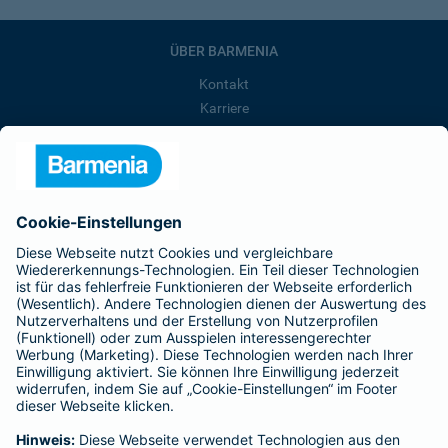
ÜBER BARMENIA
Kontakt
Karriere
Presse
Unternehmen
Anfahrt
Affiliate-Partner werden
Barmenia ist Teil der BarmeniaGothaer
BELIEBTE SEITEN
Kranken-Zusatzversicherung
Tierversicherungen
Haftpflichtversicherung
Hausratversicherung
SERVICE