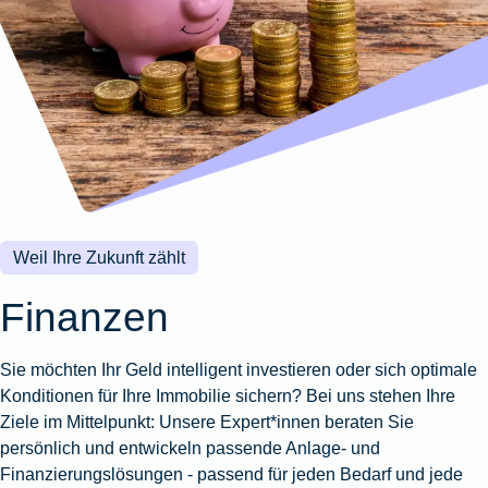
Wohnungsschutzbrief
Kunstversicherung
Montageversicherung
Zur
Zur
Zur
Gruppenunfall für
Gewässerschadenhaftpflicht
Reisehaftpflichtversicherung
Zur
Produktübersicht
Produktübersicht
Produktübersicht
Betriebe
Ausstellungsversicherung
Zur
Produktübersicht
Zur
Produktübersicht
Reiserücktrittsversicherung
Zur
Produktübersicht
Gruppenunfall für
Valorenversicherung
Produktübersicht
Vereine
Zur
Oldtimersammlungsversicherung
Produktübersicht
Zur
Produktübersicht
Weil Ihre Zukunft zählt
Zur
Produktübersicht
Finanzen
Sie möchten Ihr Geld intelligent investieren oder sich optimale
Konditionen für Ihre Immobilie sichern? Bei uns stehen Ihre
Ziele im Mittelpunkt: Unsere Expert*innen beraten Sie
persönlich und entwickeln passende Anlage- und
Finanzierungslösungen - passend für jeden Bedarf und jede