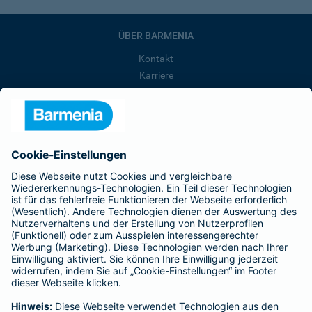
ÜBER BARMENIA
Kontakt
Karriere
Presse
Unternehmen
Anfahrt
Affiliate-Partner werden
Barmenia ist Teil der BarmeniaGothaer
BELIEBTE SEITEN
Kranken-Zusatzversicherung
Tierversicherungen
Haftpflichtversicherung
Hausratversicherung
SERVICE