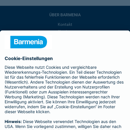
ÜBER BARMENIA
Kontakt
Karriere
Presse
Unternehmen
Anfahrt
Affiliate-Partner werden
Barmenia ist Teil der BarmeniaGothaer
BELIEBTE SEITEN
Kranken-Zusatzversicherung
Tierversicherungen
Haftpflichtversicherung
Hausratversicherung
SERVICE