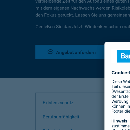
verbleibende Zeit für den Aufbau eines guten 
mit dem eigenen Nachwuchs werden Risikoleben
den Fokus gerückt. Lassen Sie uns gemeinsam 
Genießen Sie das Jetzt. Wir denken schon mal
Angebot anfordern
Existenzschutz
Berufsunfähigkeit