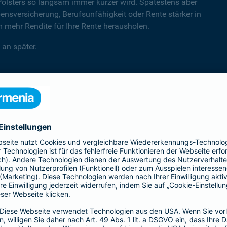
Polsters so langsam immer kürzer wird. Spätestens aber
sversicherung, Berufsunfähigkeit oder Rente stärker in
mehr Rendite für Ihre Rente herausholen.
 an später.