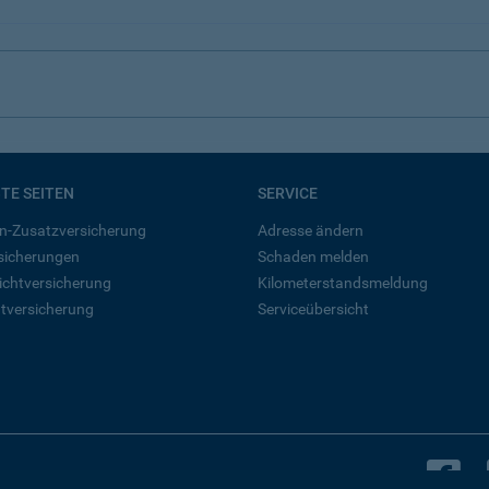
BTE SEITEN
SERVICE
n-Zusatzversicherung
Adresse ändern
rsicherungen
Schaden melden
ichtversicherung
Kilometerstandsmeldung
tversicherung
Serviceübersicht
B
Bleiben Sie in Kontakt