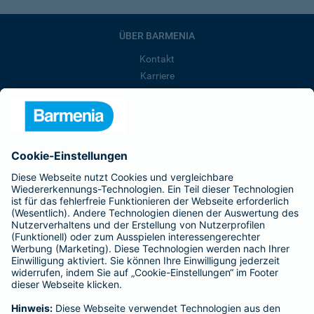
ÜBER BARMENIA
Kontakt
Karriere
Presse
Unternehmen
Anfahrt
Affiliate-Partner werden
Barmenia ist Teil der BarmeniaGothaer
BELIEBTE SEITEN
Kranken-Zusatzversicherung
Tierversicherungen
Haftpflichtversicherung
Hausratversicherung
SERVICE