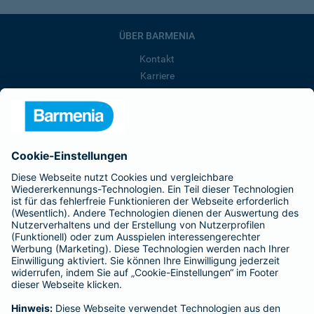
ÜBER BARMENIA
Kontakt
Karriere
Presse
Unternehmen
Anfahrt
Affiliate-Partner werden
Barmenia ist Teil der BarmeniaGothaer
BELIEBTE SEITEN
Kranken-Zusatzversicherung
Tierversicherungen
Haftpflichtversicherung
Hausratversicherung
SERVICE