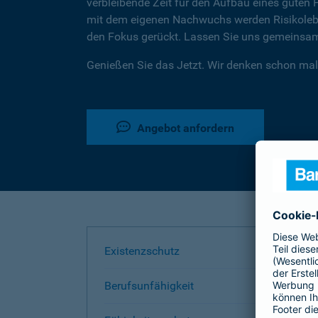
verbleibende Zeit für den Aufbau eines guten 
mit dem eigenen Nachwuchs werden Risikoleben
den Fokus gerückt. Lassen Sie uns gemeinsam 
Genießen Sie das Jetzt. Wir denken schon mal
Angebot anfordern
Existenzschutz
Berufsunfähigkeit