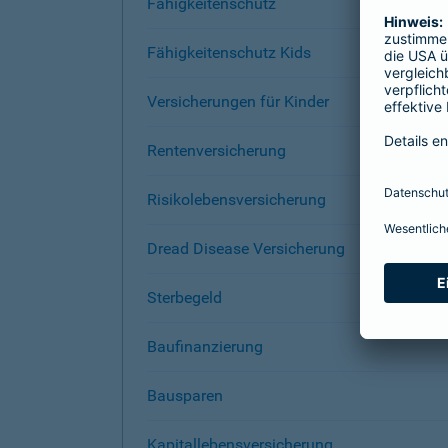
Fähigkeitenschutz
Fähigkeitenschutz Kids
Versicherungen für Kinder
Rentenversicherung
Risikolebensversicherung
Dread Disease Versicherung
Sterbegeld
Baufinanzierung
Bausparen
Kapitallebensversicherung