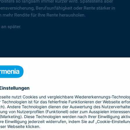
Polsters so langsam immer kürzer wird. Spätestens aber
sversicherung, Berufsunfähigkeit oder Rente stärker in
mehr Rendite für Ihre Rente herausholen.
 an später.