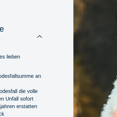
re
es lieben
 Todesfallsumme an
desfall die volle
 Unfall sofort
jahren erstatten
ck