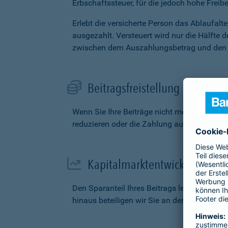
Erbschaftssteuer, für die jedoch hohe Freibe
Erlebt die versicherte Person das Ablaufal
ausgezahlt. Versteuert wird nur die Hälfte 
zwischen dem Auszahlungsbetrag und den g
Beitragsfreistellung
Wenn Sie Ihre Beiträge nicht mehr zahlen k
reduzieren oder die Zahlung aufschieben.
Kapitalmarktentwicklung
Den Sparanteil Ihres Beitrags legen wir fü
hinaus beteiligen wir Sie an den Überschüs