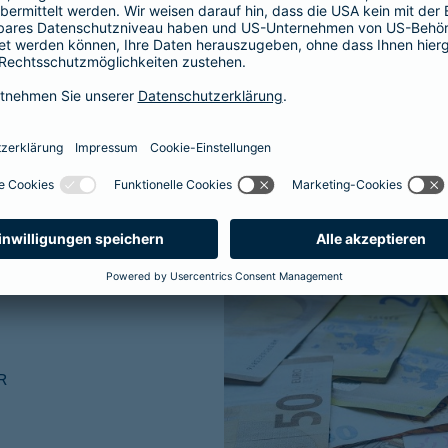
ner traditionellen
R