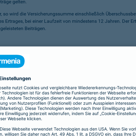
träge gelten.
ter, so wird die Versicherungssumme ein­schließlich Überschuss
des Ertrages, bei einer Laufzeit von mindestens 12 Jahren. Der Er
eleisteten Beiträgen.
önnen, haben Sie die Möglichkeit der Beitragsfreistellung. Sie
r Sie an. Sie erhalten darauf einen Garantiezins – unabhängig 
sen, die unser Kapitalanlagemanagement erwirtschaftet.