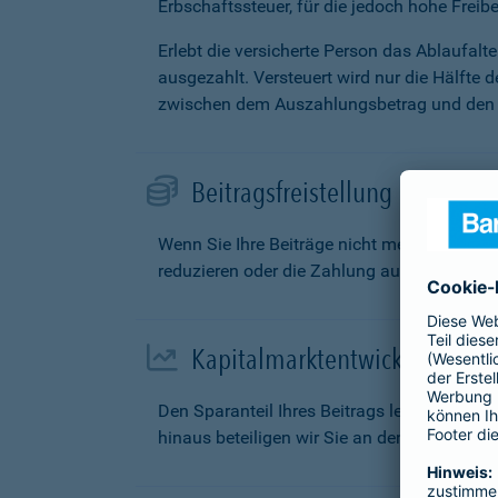
Erbschaftssteuer, für die jedoch hohe Freibe
Erlebt die versicherte Person das Ablaufal
ausgezahlt. Versteuert wird nur die Hälfte 
zwischen dem Auszahlungsbetrag und den g
Beitragsfreistellung
Wenn Sie Ihre Beiträge nicht mehr zahlen k
reduzieren oder die Zahlung aufschieben.
Kapitalmarktentwicklung
Den Sparanteil Ihres Beitrags legen wir fü
hinaus beteiligen wir Sie an den Überschüs