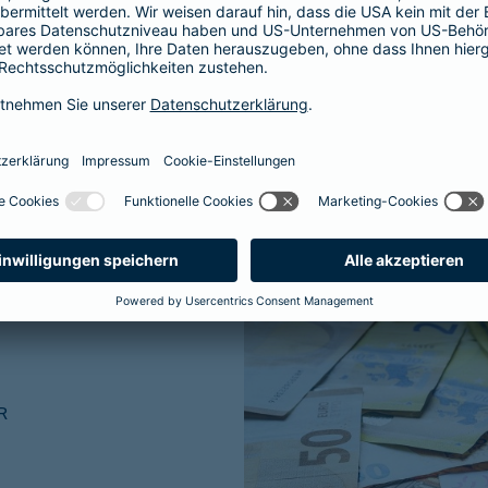
ner traditionellen
R