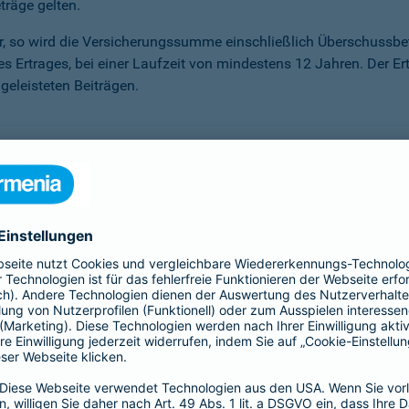
träge gelten.
ter, so wird die Versicherungssumme ein­schließlich Überschuss
des Ertrages, bei einer Laufzeit von mindestens 12 Jahren. Der Er
eleisteten Beiträgen.
önnen, haben Sie die Möglichkeit der Beitragsfreistellung. Sie
r Sie an. Sie erhalten darauf einen Garantiezins – unabhängig 
sen, die unser Kapitalanlagemanagement erwirtschaftet.