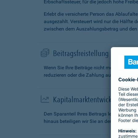
Erbschaftssteuer, für die jedoch hohe Freibe
Erlebt die versicherte Person das Ablaufal
ausgezahlt. Versteuert wird nur die Hälfte 
zwischen dem Auszahlungsbetrag und den g
Beitragsfreistellung
Wenn Sie Ihre Beiträge nicht mehr zahlen k
reduzieren oder die Zahlung aufschieben.
Kapitalmarktentwicklung
Den Sparanteil Ihres Beitrags legen wir fü
hinaus beteiligen wir Sie an den Überschüs