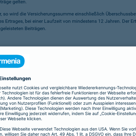
träge gelten.
ter, so wird die Versicherungssumme ein­schließlich Überschuss
des Ertrages, bei einer Laufzeit von mindestens 12 Jahren. Der Er
eleisteten Beiträgen.
önnen, haben Sie die Möglichkeit der Beitragsfreistellung. Sie
r Sie an. Sie erhalten darauf einen Garantiezins – unabhängig 
sen, die unser Kapitalanlagemanagement erwirtschaftet.