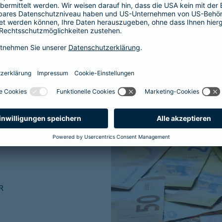
ner traditionellen
R