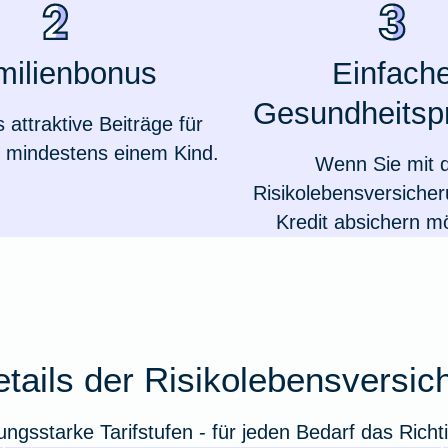
milienbonus
Einfach
Gesundheitsp
attraktive Beiträge für
t mindestens einem Kind.
Wenn Sie mit 
Risikolebensversicher
Kredit absichern m
etails der Risikolebensversi
tungsstarke Tarifstufen - für jeden Bedarf das Richt