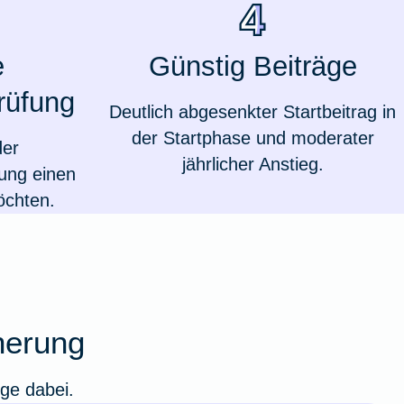
e
Günstig Beiträge
rüfung
Deutlich abgesenkter Startbeitrag in
der Startphase und moderater
der
jährlicher Anstieg.
ung einen
öchten.
Weil du wichtig bist
cherung
ige dabei.