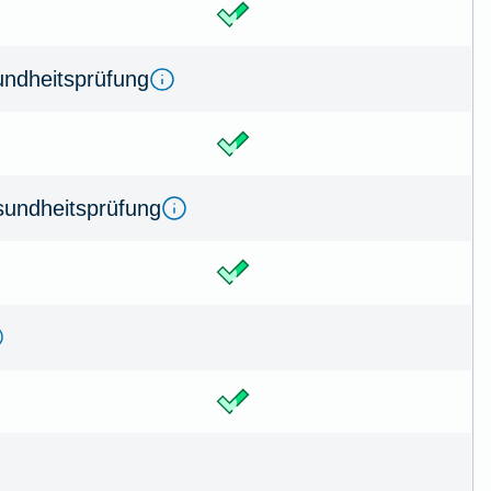
d­heits­prüfung
undheitsprüfung