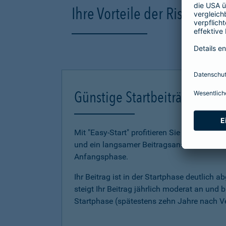
Ihre Vorteile der Risikole
Günstige Startbeiträge mit "
Mit "Easy-Start" profitieren Sie gleich dopp
und ein lang­samer Beitragsanstieg unterstü
Anfangsphase.
Ihr Beitrag ist in der Startphase deutlich 
steigt Ihr Beitrag jährlich moderat an und 
Startphase (spätestens zehn Jahre nach V