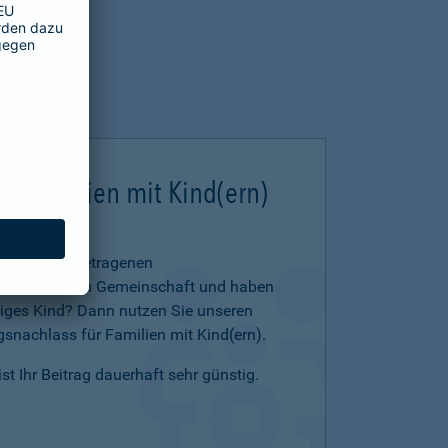
ür Familien mit Kind(ern)
 in einer eingetragenen
 eheähnlichen Gemeinschaft und haben
iges Kind? Dann nutzen Sie unseren
snachlass für Familien mit Kind(ern).
t Ihr Beitrag dauerhaft sehr günstig.