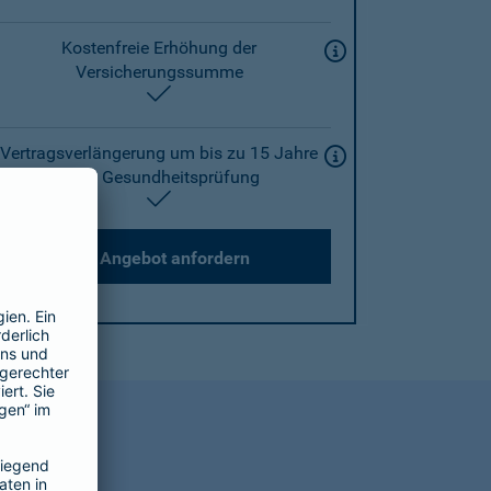
Kostenfreie Erhöhung der
Versicherungssumme
enthalten
Vertragsverlängerung um bis zu 15 Jahre
ohne Gesundheitsprüfung
enthalten
Angebot anfordern