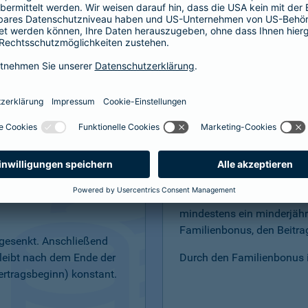
bensversicherung
Easy-Start"
Familienbonus – f
elt: günstige Startbeiträge
Sind Sie verheiratet, leben
tzen Sie in der
Lebenspartnerschaft oder
mindestens ein minderjähr
Familienbonus, den Beitrag
abgesenkt. Anschließend
bleibt nach dem Ende der
Durch den Familienbonus is
ertragsbeginn) konstant.