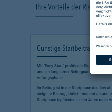
Ihre Vorteile der Risikole
Günstige Startbeiträge mit "
Mit "Easy-Start" profitieren Sie gleich dopp
und ein lang­samer Beitragsanstieg unterstü
Anfangsphase.
Ihr Beitrag ist in der Startphase deutlich 
steigt Ihr Beitrag jährlich moderat an und 
Startphase (spätestens zehn Jahre nach V