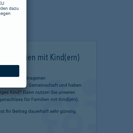
ür Familien mit Kind(ern)
 in einer eingetragenen
 eheähnlichen Gemeinschaft und haben
iges Kind? Dann nutzen Sie unseren
snachlass für Familien mit Kind(ern).
t Ihr Beitrag dauerhaft sehr günstig.