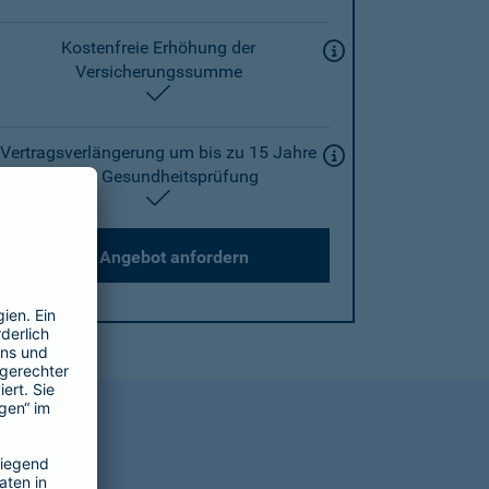
Kostenfreie Erhöhung der
Versicherungssumme
enthalten
Vertragsverlängerung um bis zu 15 Jahre
ohne Gesundheitsprüfung
enthalten
Angebot anfordern