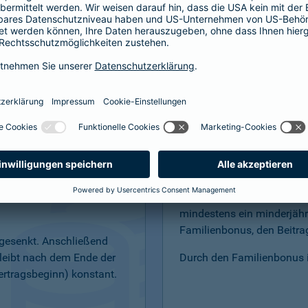
bensversicherung
Easy-Start"
Familienbonus – f
elt: günstige Startbeiträge
Sind Sie verheiratet, leben
tzen Sie in der
Lebenspartnerschaft oder
mindestens ein minderjähr
Familienbonus, den Beitrag
abgesenkt. Anschließend
bleibt nach dem Ende der
Durch den Familienbonus is
ertragsbeginn) konstant.