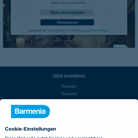
dieses Video anzusehen.
Mehr Informationen
Akzeptieren
powered by
Usercentrics Consent Management Platform
ÜBER BARMENIA
Kontakt
Karriere
Presse
Unternehmen
Anfahrt
Affiliate-Partner werden
Barmenia ist Teil der BarmeniaGothaer