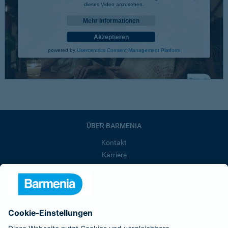
dieses Video anzusehen.
Mehr Informationen
Akzeptieren
powered by
Usercentrics Consent Management Platform
ÜBER BARMENIA
Kontakt
Karriere
Presse
Unternehmen
Anfahrt
Affiliate-Partner werden
Barmenia ist Teil der BarmeniaGothaer