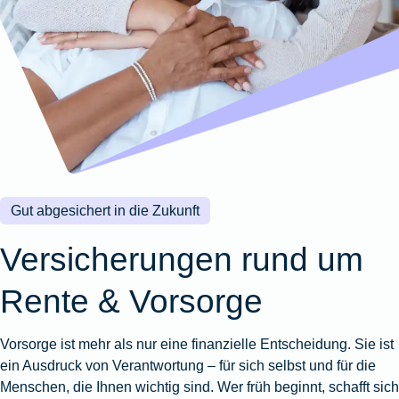
Wohnungsschutzbrief
Kunstversicherung
Montageversicherung
Zur
Zur
Zur
Gruppenunfall für
Gewässerschadenhaftpflicht
Reisehaftpflichtversicherung
Zur
Produktübersicht
Produktübersicht
Produktübersicht
Betriebe
Ausstellungsversicherung
Zur
Produktübersicht
Zur
Produktübersicht
Reiserücktrittsversicherung
Zur
Produktübersicht
Gruppenunfall für
Valorenversicherung
Produktübersicht
Vereine
Zur
Oldtimersammlungsversicherung
Produktübersicht
Zur
Produktübersicht
Gut abgesichert in die Zukunft
Zur
Produktübersicht
Versicherungen rund um
Rente & Vorsorge
Vorsorge ist mehr als nur eine finanzielle Entscheidung. Sie ist
ein Ausdruck von Verantwortung – für sich selbst und für die
Menschen, die Ihnen wichtig sind. Wer früh beginnt, schafft sich