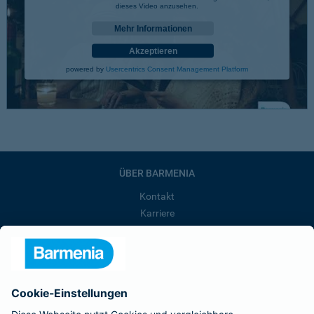
dieses Video anzusehen.
Mehr Informationen
Akzeptieren
powered by
Usercentrics Consent Management Platform
ÜBER BARMENIA
Kontakt
Karriere
Presse
Unternehmen
Anfahrt
Affiliate-Partner werden
Barmenia ist Teil der BarmeniaGothaer