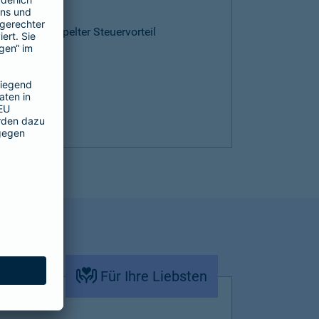
ntie
cen und doppelter Steuervorteil
Für Ihre Liebsten