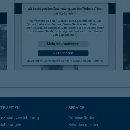
Wir benötigen Ihre Zustimmung, um den YouTube Video-
Service zu laden!
Wir verwenden einen Service eines Drittanbieters, um
Videoinhalte einzubetten. Dieser Service kann Daten zu
Ihren Aktivitäten sammeln. Bitte lesen Sie die Details durch
und stimmen Sie der Nutzung des Service zu, um dieses
Video anzusehen.
Mehr Informationen
Akzeptieren
powered by
Usercentrics Consent Management Platform
BTE SEITEN
SERVICE
n-Zusatzversicherung
Adresse ändern
rsicherungen
Schaden melden