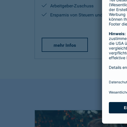
Arbeitgeber-Zuschuss
Ersparnis von Steuern und Sozialabg
mehr Infos