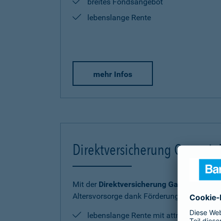
breites Fondsangebot
lebenslange Rente
mehr Infos
Direktversicherung Garantie
Mit der
Direktversicherung GarantieRente 
Altersvorsorge dank Förderung sicher und
lebenslange Rente mit attraktiver Ren