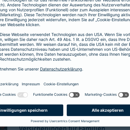
wählbare Beitragsgara
attraktive Renditechan
aben
mehr Infos
Versicherungen für Familien