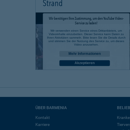
Strand
Wir benötigen Ihre Zustimmung, um den YouTube Video-
Service zu laden!
Wir verwenden einen Service eines Drittanbieters, um
Videoinhalte einzubetten. Dieser Service kann Daten zu
Ihren Aktivitäten sammeln. Bitte lesen Sie die Details durch
und stimmen Sie der Nutzung des Service zu, um dieses
Video anzusehen.
Mehr Informationen
Akzeptieren
powered by
Usercentrics Consent Management Platform
ÜBER BARMENIA
BELIE
Kontakt
Kranke
Karriere
Tierve