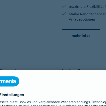
maximale Flexibilität 
starke Renditechancen
Anlageoptionen
mehr Infos
Rente Invest
Index Protect
Invest
bauen Sie Ihre
Der
Index Protect
kombinie
 umfangreich auf.
Vorteilen einer Kapitalanla
und Renditechancen.
ditechance