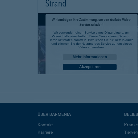
Strand
Wir benötigen Ihre Zustimmung, um den YouTube Video-
Service zu laden!
Wir verwenden einen Service eines Drittanbieters, um
Videoinhalte einzubetten. Dieser Service kann Daten zu
Ihren Aktivitäten sammeln. Bitte lesen Sie die Details durch
und stimmen Sie der Nutzung des Service zu, um dieses
Video anzusehen.
Mehr Informationen
Akzeptieren
powered by
Usercentrics Consent Management Platform
ÜBER BARMENIA
BELIE
Kontakt
Kranke
Karriere
Tierve