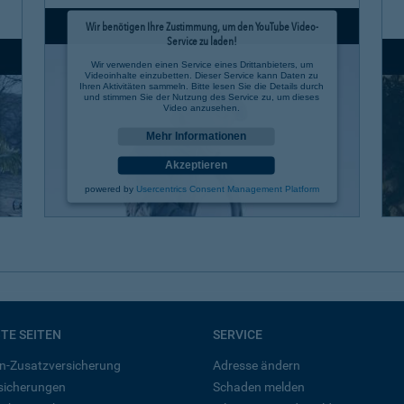
Wir benötigen Ihre Zustimmung, um den YouTube Video-
Service zu laden!
Wir verwenden einen Service eines Drittanbieters, um
Videoinhalte einzubetten. Dieser Service kann Daten zu
Ihren Aktivitäten sammeln. Bitte lesen Sie die Details durch
und stimmen Sie der Nutzung des Service zu, um dieses
Video anzusehen.
Mehr Informationen
Akzeptieren
powered by
Usercentrics Consent Management Platform
BTE SEITEN
SERVICE
n-Zusatzversicherung
Adresse ändern
rsicherungen
Schaden melden