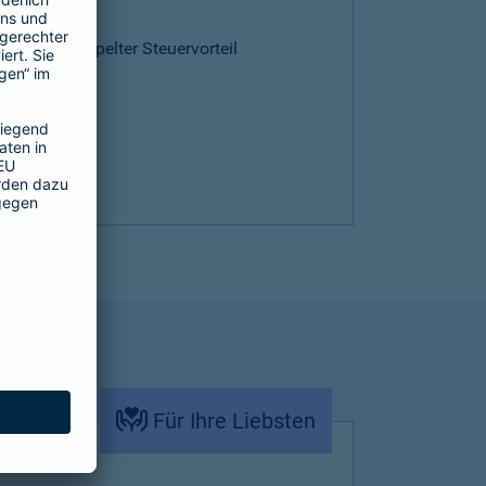
ntie
cen und doppelter Steuervorteil
Für Ihre Liebsten