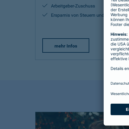
Arbeitgeber-Zuschuss
Ersparnis von Steuern und Sozialabg
mehr Infos