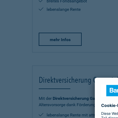
breites Fondsangebot
lebenslange Rente
mehr Infos
Direktversicherung Garantie
Mit der
Direktversicherung GarantieRente 
Altersvorsorge dank Förderung sicher und
lebenslange Rente mit attraktiver Ren