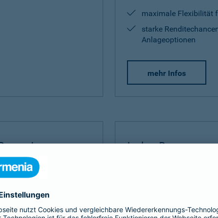
maximale Flexibilität 
starke Renditechancen
Anlageoptionen
mehr Infos
Rente Invest
Index Protect
Invest
bauen Sie Ihre
Der
Index Protect
kombinie
 umfangreich auf.
Vorteilen einer Kapitalanla
und Renditechancen.
ditechance