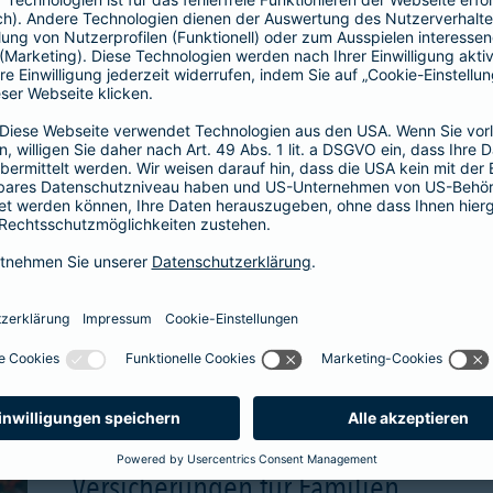
wählbare Beitragsgara
attraktive Renditechan
aben
mehr Infos
Versicherungen für Familien