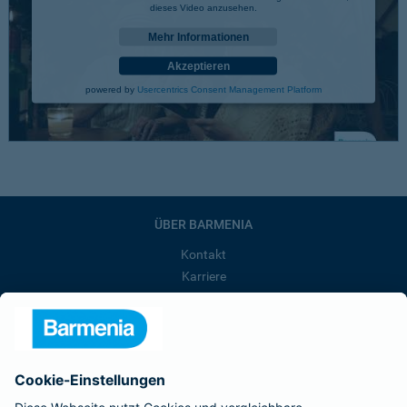
dieses Video anzusehen.
Mehr Informationen
Akzeptieren
powered by
Usercentrics Consent Management Platform
ÜBER BARMENIA
Kontakt
Karriere
Presse
Unternehmen
Anfahrt
Affiliate-Partner werden
Barmenia ist Teil der BarmeniaGothaer