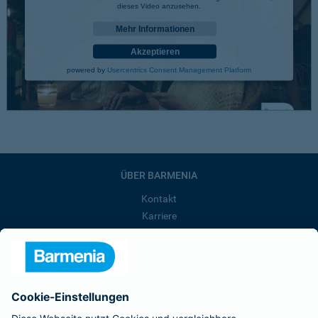
dieses Video anzusehen.
Mehr Informationen
Akzeptieren
powered by
Usercentrics Consent Management Platform
ÜBER BARMENIA
Kontakt
Karriere
Presse
Unternehmen
Anfahrt
Affiliate-Partner werden
Barmenia ist Teil der BarmeniaGothaer