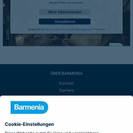
dieses Video anzusehen.
Mehr Informationen
Akzeptieren
powered by
Usercentrics Consent Management Platform
ÜBER BARMENIA
Kontakt
Karriere
Presse
Unternehmen
Anfahrt
Affiliate-Partner werden
Barmenia ist Teil der BarmeniaGothaer