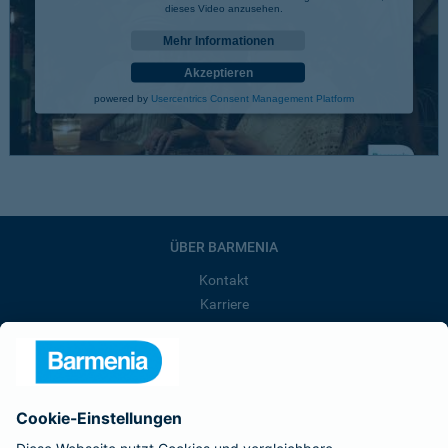
dieses Video anzusehen.
Mehr Informationen
Akzeptieren
powered by
Usercentrics Consent Management Platform
ÜBER BARMENIA
Kontakt
Karriere
Presse
Unternehmen
Anfahrt
Affiliate-Partner werden
Barmenia ist Teil der BarmeniaGothaer