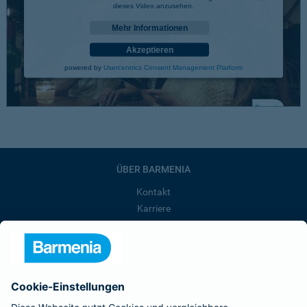
dieses Video anzusehen.
Mehr Informationen
Akzeptieren
powered by
Usercentrics Consent Management Platform
ÜBER BARMENIA
Kontakt
Karriere
Presse
Unternehmen
Anfahrt
Affiliate-Partner werden
Barmenia ist Teil der BarmeniaGothaer