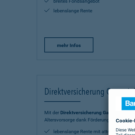
breites Fondsangebot
lebenslange Rente
mehr Infos
Direktversicherung Garantie
Mit der
Direktversicherung GarantieRente 
Altersvorsorge dank Förderung sicher und
lebenslange Rente mit attraktiver Ren