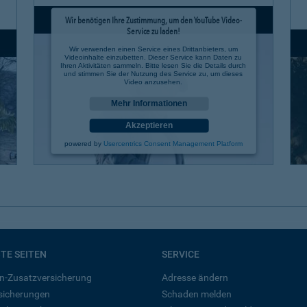
Wir benötigen Ihre Zustimmung, um den YouTube Video-
Service zu laden!
Wir verwenden einen Service eines Drittanbieters, um
Videoinhalte einzubetten. Dieser Service kann Daten zu
Ihren Aktivitäten sammeln. Bitte lesen Sie die Details durch
und stimmen Sie der Nutzung des Service zu, um dieses
Video anzusehen.
Mehr Informationen
Akzeptieren
powered by
Usercentrics Consent Management Platform
BTE SEITEN
SERVICE
n-Zusatzversicherung
Adresse ändern
rsicherungen
Schaden melden