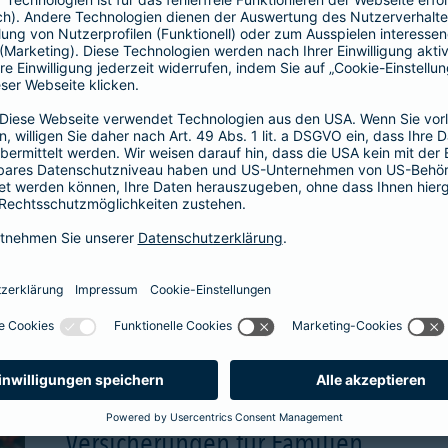
wählbare Beitragsgara
attraktive Renditechan
aben
mehr Infos
Versicherungen für Familien