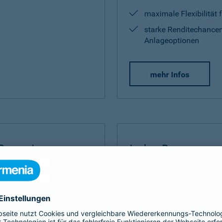
maximale Flexibilität 
starke Renditechancen
Anlageoptionen
mehr Infos
Rente Invest
Index Protect
Invest
bauen Sie Ihre
Der
Index Protect
kombinie
 umfangreich auf.
Vorteilen einer Kapitalanla
und Renditechancen.
ditechance