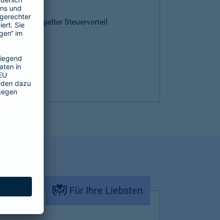
ntie
cen und doppelter Steuervorteil
Für Ihre Liebsten