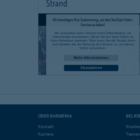
Strand
Wir benötigen Ihre Zustimmung, um den YouTube Video-
Service zu laden!
Wir verwenden einen Service eines Drittanbieters, um
Videoinhalte einzubetten. Dieser Service kann Daten zu
Ihren Aktivitäten sammeln. Bitte lesen Sie die Details durch
und stimmen Sie der Nutzung des Service zu, um dieses
Video anzusehen.
Mehr Informationen
Akzeptieren
powered by
Usercentrics Consent Management Platform
ÜBER BARMENIA
BELIE
Kontakt
Kranke
Karriere
Tierve