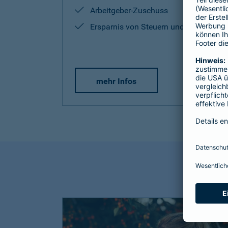
Arbeitgeber-Zuschuss
Ersparnis von Steuern und Sozialabg
mehr Infos