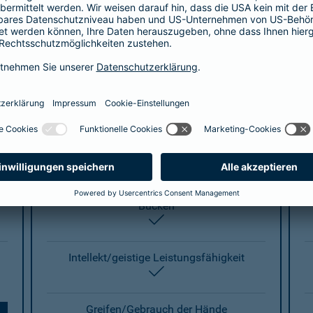
enthalten
Gehen
enthalten
Treppensteigen
enthalten
Knien
enthalten
Bücken
enthalten
Intellekt/geistige Leistungsfähigkeit
enthalten
Greifen/Gebrauch der Hände