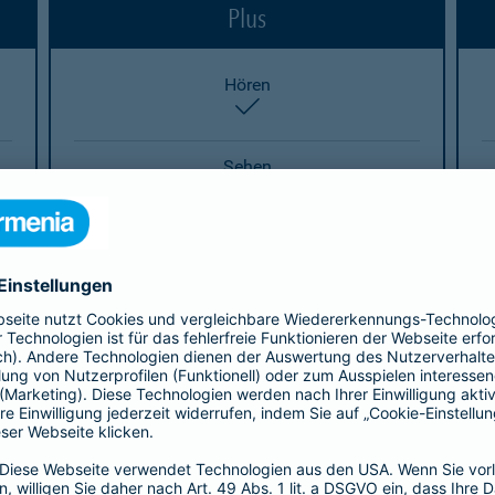
Plus
Hören
enthalten
Sehen
enthalten
Sprechen
enthalten
Heben/Tragen
enthalten
Stehen
enthalten
Eigenverantwortliches Handeln