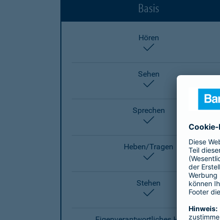
Basis
Hören
enthalten
Sehen
enthalten
Sprechen
enthalten
Heben/Tragen
enthalten
Stehen
enthalten
Eigenverantwortliches Handeln