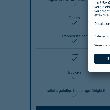
enthalten
Gehen
enthalten
Treppensteigen
enthalten
Knien
enthalten
Bücken
enthalten
Intellekt/geistige Leistungsfähigkeit
enthalten