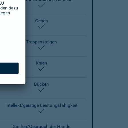
enthalten
Gehen
enthalten
Treppensteigen
enthalten
Knien
enthalten
Bücken
enthalten
Intellekt/geistige Leistungsfähigkeit
enthalten
Greifen/Gebrauch der Hände