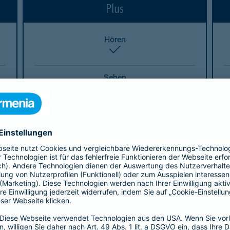
Plus
Hören
enthalten
Sehen
enthalten
Sprechen
enthalten
Heben/Tragen
enthalten
Stehen
enthalten
Eigenverantwortliches Handeln