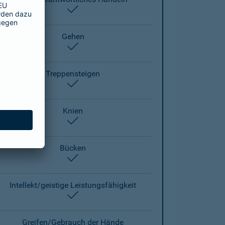
enthalten
Gehen
enthalten
Treppensteigen
enthalten
Knien
enthalten
Bücken
enthalten
Intellekt/geistige Leistungsfähigkeit
enthalten
Greifen/Gebrauch der Hände