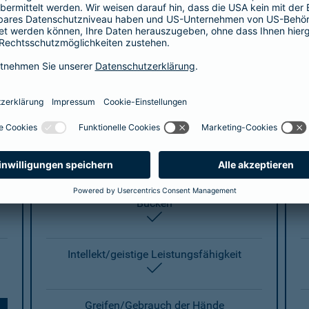
enthalten
Gehen
enthalten
Treppensteigen
enthalten
Knien
enthalten
Bücken
enthalten
Intellekt/geistige Leistungsfähigkeit
enthalten
Greifen/Gebrauch der Hände