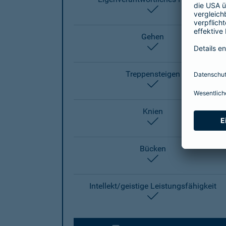
enthalten
Gehen
enthalten
Treppensteigen
enthalten
Knien
enthalten
Bücken
enthalten
Intellekt/geistige Leistungsfähigkeit
enthalten