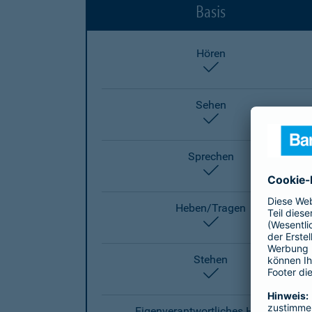
Basis
Hören
enthalten
Sehen
enthalten
Sprechen
enthalten
Heben/Tragen
enthalten
Stehen
enthalten
Eigenverantwortliches Handeln