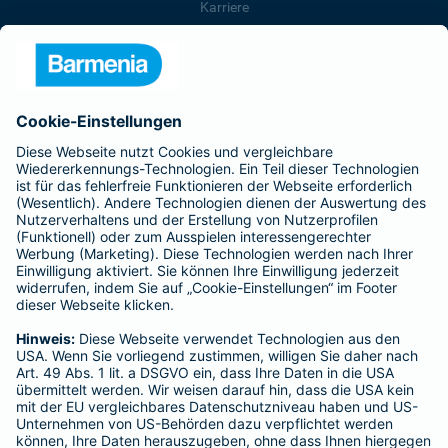
Karriere
Presse
Unternehmen
Anfahrt
Affiliate-Partner werden
Barmenia ist Teil der BarmeniaGothaer
BELIEBTE SEITEN
Kranken-Zusatzversicherung
Tierversicherungen
Haftpflichtversicherung
Hausratversicherung
SERVICE
Adresse ändern
Schaden melden
Kilometerstandsmeldung
Serviceübersicht