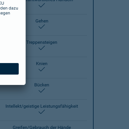
enthalten
Gehen
enthalten
Treppensteigen
enthalten
Knien
enthalten
Bücken
enthalten
Intellekt/geistige Leistungsfähigkeit
enthalten
Greifen/Gebrauch der Hände