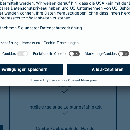
enthalten
Gehen
enthalten
Treppensteigen
enthalten
Knien
enthalten
Bücken
enthalten
Intellekt/geistige Leistungsfähigkeit
enthalten
Greifen/Gebrauch der Hände