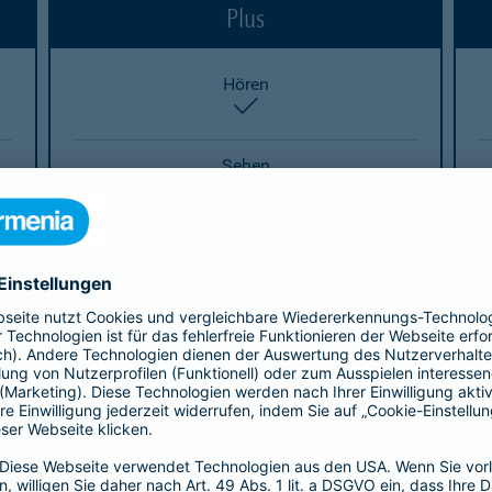
Plus
Hören
enthalten
Sehen
enthalten
Sprechen
enthalten
Heben/Tragen
enthalten
Stehen
enthalten
Eigenverantwortliches Handeln