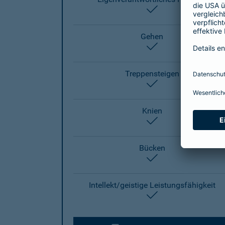
enthalten
Gehen
enthalten
Treppensteigen
enthalten
Knien
enthalten
Bücken
enthalten
Intellekt/geistige Leistungsfähigkeit
enthalten