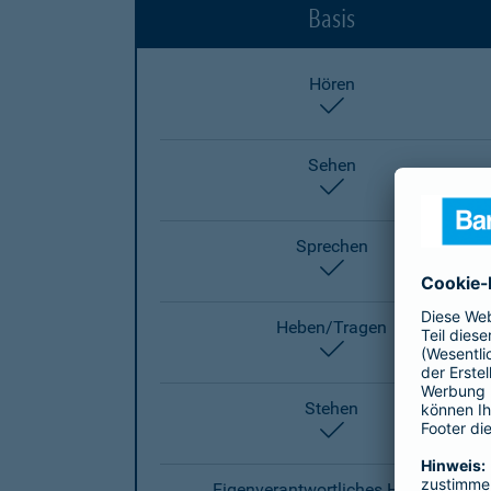
Basis
Hören
enthalten
Sehen
enthalten
Sprechen
enthalten
Heben/Tragen
enthalten
Stehen
enthalten
Eigenverantwortliches Handeln