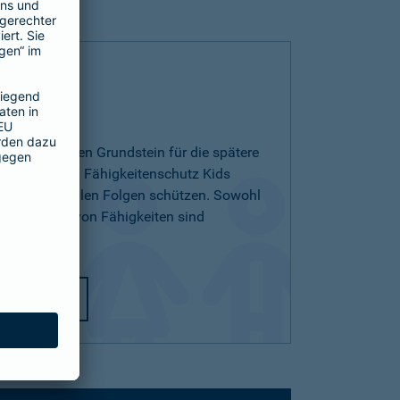
 Kids
ichern und den Grundstein für die spätere
egen. Mit dem Fähigkeitenschutz Kids
 den finanziellen Folgen schützen. Sowohl
ichterlernen von Fähigkeiten sind
utz Kids