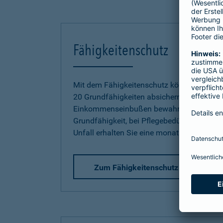
Fähigkeitenschutz
Mit dem Fähigkeitenschutz können Sie jetz
20 Grundfähigkeiten absichern und sich so
Einkommenseinbußen bewahren. Bereits be
Grundfähigkeit, bei Pflegebedürftigkeit od
Unfall erhalten Sie eine monatliche Rente.
Zum Fähigkeitenschutz