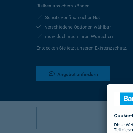
Risiken absichern können.
Schutz vor finanzieller Not
verschiedene Optionen wählbar
individuell nach Ihren Wünschen
Entdecken Sie jetzt unseren Existenzschutz.
Angebot anfordern
P