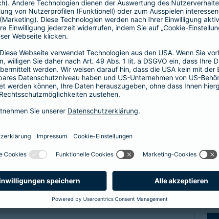
Fähigkeitenschutz
t bis zu
Fähigkeiten der Kinder abs
 vor
Arbeitskraftabsicherung l
im Verlust einer
können Sie Ihre Kinder vor
er bei einem schweren
der Verlust als auch das N
abgesichert.
zum Fähigkeitensch