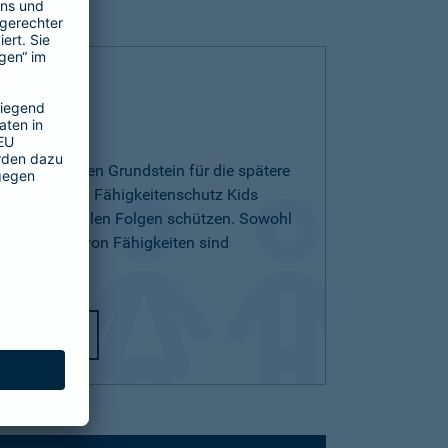
 Kids
ichern und den Grundstein für die spätere
egen. Mit dem Fähigkeitenschutz Kids
 den finanziellen Folgen schützen. Sowohl
ichterlernen von Fähigkeiten sind
utz Kids