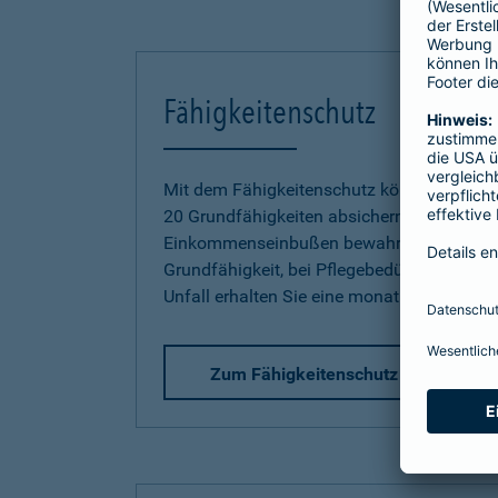
Fähigkeitenschutz
Mit dem Fähigkeitenschutz können Sie jetz
20 Grundfähigkeiten absichern und sich so
Einkommenseinbußen bewahren. Bereits be
Grundfähigkeit, bei Pflegebedürftigkeit od
Unfall erhalten Sie eine monatliche Rente.
Zum Fähigkeitenschutz