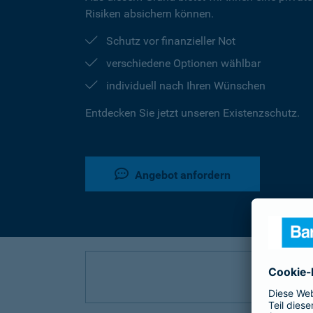
Risiken absichern können.
Schutz vor finanzieller Not
verschiedene Optionen wählbar
individuell nach Ihren Wünschen
Entdecken Sie jetzt unseren Existenzschutz.
Angebot anfordern
P