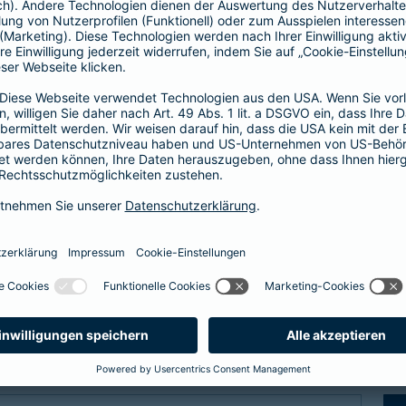
Fähigkeitenschutz
t bis zu
Fähigkeiten der Kinder abs
 vor
Arbeitskraftabsicherung l
im Verlust einer
können Sie Ihre Kinder vor
er bei einem schweren
der Verlust als auch das N
abgesichert.
zum Fähigkeitensch