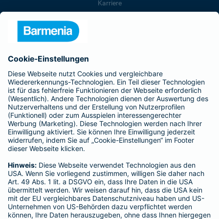
Karriere
Presse
Unternehmen
Anfahrt
Affiliate-Partner werden
Barmenia ist Teil der BarmeniaGothaer
BELIEBTE SEITEN
Kranken-Zusatzversicherung
Tierversicherungen
Haftpflichtversicherung
Hausratversicherung
SERVICE
Adresse ändern
Schaden melden
Kilometerstandsmeldung
Serviceübersicht